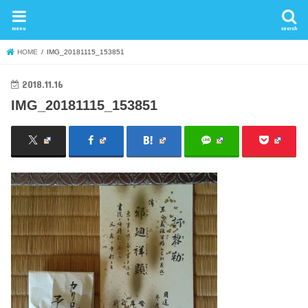
menu
search
HOME
IMG_20181115_153851
2018.11.16
IMG_20181115_153851