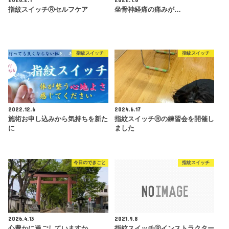
指紋スイッチⓇセルフケア
坐骨神経痛の痛みが…
指紋スイッチ
指紋スイッチ
2022.12.6
2024.6.17
施術お申し込みから気持ちを新た
指紋スイッチⓇの練習会を開催し
に
ました
今日のできごと
指紋スイッチ
2026.4.13
2021.9.8
心豊かに過ごしていますか
指紋スイッチⓇインストラクター