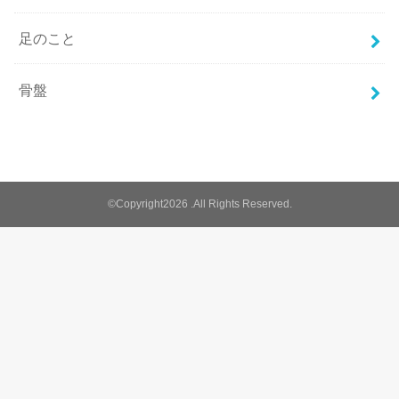
足のこと
骨盤
©Copyright2026
.All Rights Reserved.