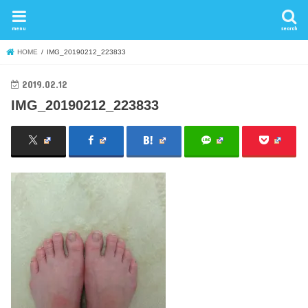
menu
search
HOME
IMG_20190212_223833
2019.02.12
IMG_20190212_223833