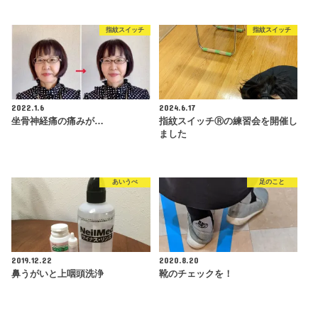
指紋スイッチ
指紋スイッチ
2022.1.6
2024.6.17
坐骨神経痛の痛みが…
指紋スイッチⓇの練習会を開催し
ました
あいうべ
足のこと
2019.12.22
2020.8.20
鼻うがいと上咽頭洗浄
靴のチェックを！