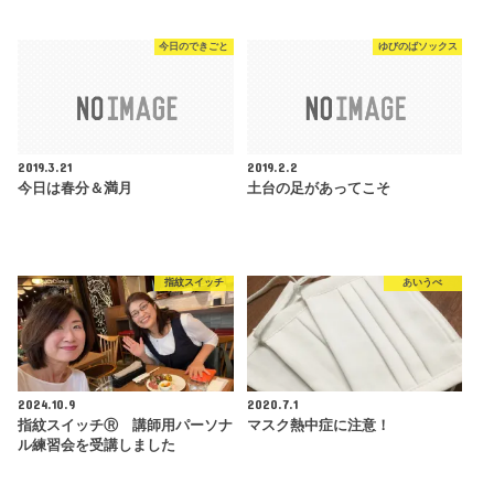
今日のできごと
ゆびのばソックス
2019.3.21
2019.2.2
今日は春分＆満月
土台の足があってこそ
指紋スイッチ
あいうべ
2024.10.9
2020.7.1
指紋スイッチⓇ 講師用パーソナ
マスク熱中症に注意！
ル練習会を受講しました