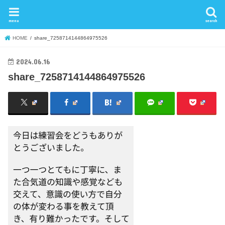
menu
search
HOME
share_7258714144864975526
2024.06.16
share_7258714144864975526