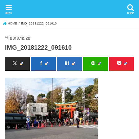
menu
search
HOME
IMG_20181222_091610
2018.12.22
IMG_20181222_091610