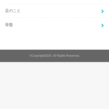
足のこと
骨盤
©Copyright2026
.All Rights Reserved.