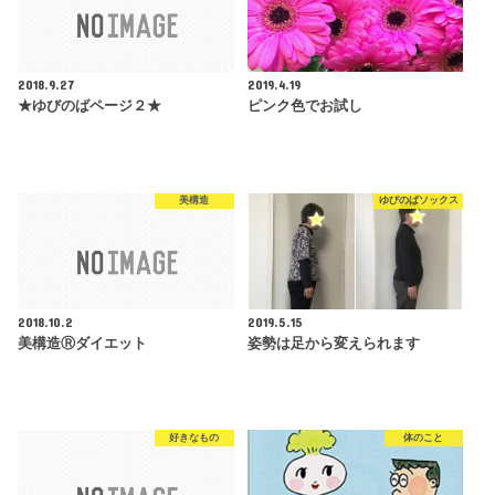
2018.9.27
2019.4.19
★ゆびのばページ２★
ピンク色でお試し
美構造
ゆびのばソックス
2018.10.2
2019.5.15
美構造Ⓡダイエット
姿勢は足から変えられます
好きなもの
体のこと