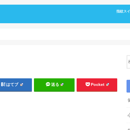
指紋ス
はてブ
送る
Pocket