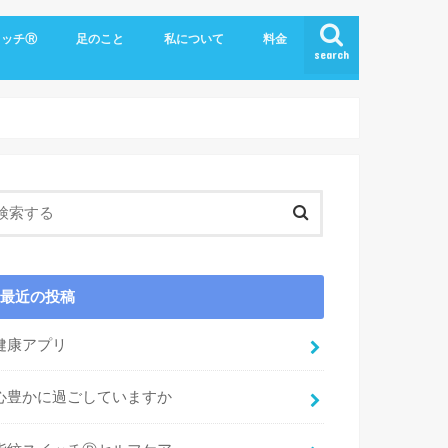
イッチⓇ
足のこと
私について
料金
search
最近の投稿
健康アプリ
心豊かに過ごしていますか