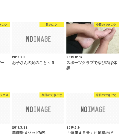
きごと
足のこと
今日のできごと
2018.9.5
2019.12.14
デー
お子さんの足のこと～３
スポーツクラブでゆびのば体
操
ックス
今日のできごと
今日のできごと
2019.3.22
2019.3.6
美構造メソッドWS
「健康４月号」に足指のば