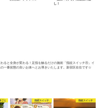
し！
変わると全身が変わる！足指を触るだけの施術「指紋スイッチⓇ」イ
来の一番状態の良いお体へとお導きいたします。新宿区在住です☆
きごと
指紋スイッチ
指紋スイッチ