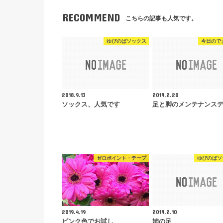
RECOMMEND
こちらの記事も人気です。
ゆびのばソックス
今日ので
2018.9.13
2019.2.20
ソックス、人気です
足と脚のメンテナンス
ゼロポイント・テープ
ゆびのばソ
2019.4.19
2019.2.10
ピンク色でお試し
姉の足