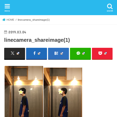
menu
search
HOME
linecamera_shareimage(1)
2019.03.04
linecamera_shareimage(1)