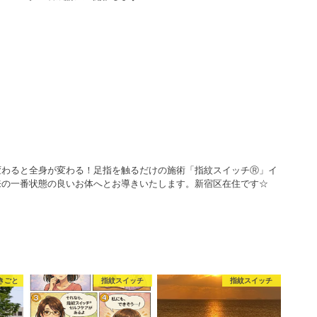
変わると全身が変わる！足指を触るだけの施術「指紋スイッチⓇ」イ
来の一番状態の良いお体へとお導きいたします。新宿区在住です☆
きごと
指紋スイッチ
指紋スイッチ