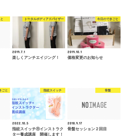
こと
トータルボディアドバイザー
今日のできごと
2019.7.1
2019.10.1
楽しくアンチエイジング！
価格変更のお知らせ
きごと
指紋スイッチ
骨盤
2022.10.5
2018.9.17
指紋スイッチⓇインストラク
骨盤セッション２回目
ター養成講座 開催します！