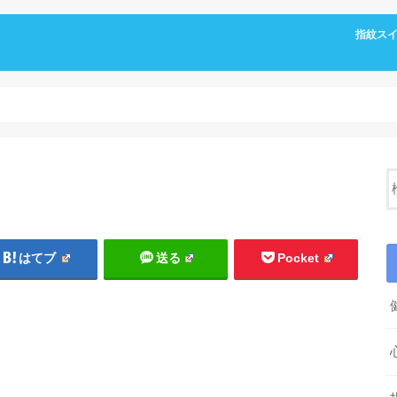
指紋ス
はてブ
送る
Pocket