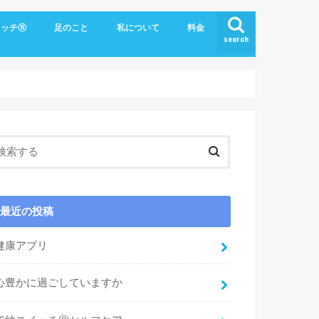
イッチⓇ
足のこと
私について
料金
search
最近の投稿
健康アプリ
心豊かに過ごしていますか