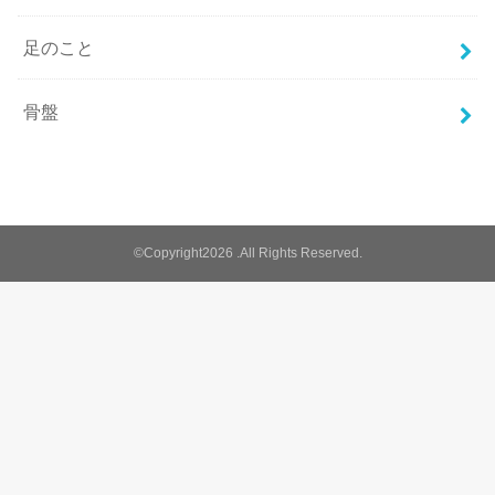
足のこと
骨盤
©Copyright2026
.All Rights Reserved.