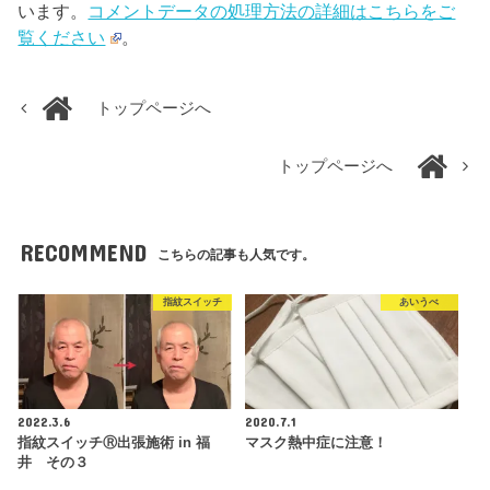
います。
コメントデータの処理方法の詳細はこちらをご
覧ください
。
トップページへ
トップページへ
RECOMMEND
こちらの記事も人気です。
指紋スイッチ
あいうべ
2022.3.6
2020.7.1
指紋スイッチⓇ出張施術 in 福
マスク熱中症に注意！
井 その３