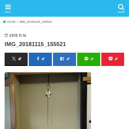
menu
search
HOME
IMG_20181115_155521
2018.11.16
IMG_20181115_155521