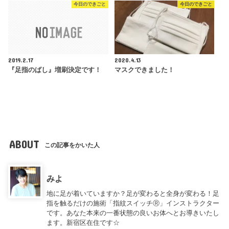
今日のできごと
今日のできごと
2019.2.17
2020.4.13
『足指のばし』増刷決定です！
マスクできました！
ABOUT
この記事をかいた人
みよ
地に足が着いていますか？足が変わると全身が変わる！足
指を触るだけの施術「指紋スイッチⓇ」インストラクター
です。あなた本来の一番状態の良いお体へとお導きいたし
ます。新宿区在住です☆