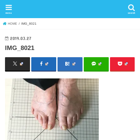
menu
search
HOME
IMG_8021
2019.03.27
IMG_8021