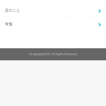
足のこと
骨盤
©Copyright2026
.All Rights Reserved.