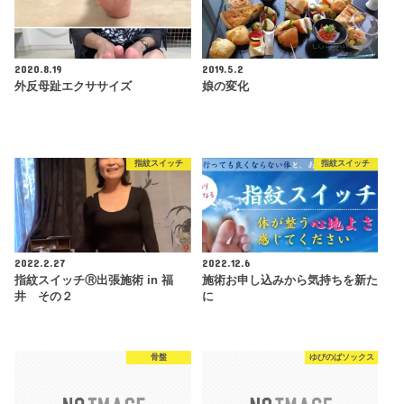
2020.8.19
2019.5.2
外反母趾エクササイズ
娘の変化
指紋スイッチ
指紋スイッチ
2022.2.27
2022.12.6
指紋スイッチⓇ出張施術 in 福
施術お申し込みから気持ちを新た
井 その２
に
骨盤
ゆびのばソックス