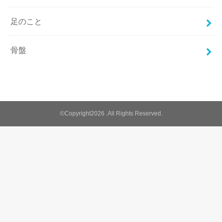
足のこと
骨盤
©Copyright2026
.All Rights Reserved.