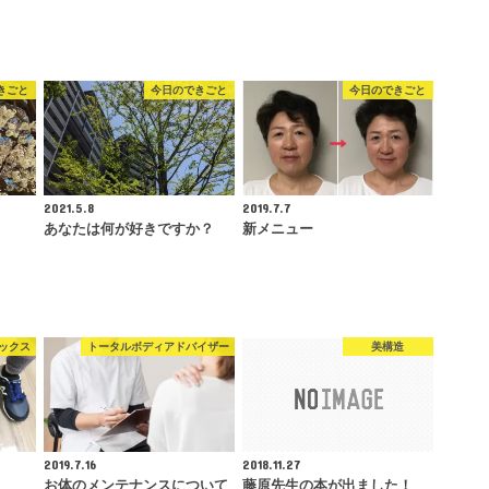
きごと
今日のできごと
今日のできごと
2021.5.8
2019.7.7
あなたは何が好きですか？
新メニュー
ックス
トータルボディアドバイザー
美構造
2019.7.16
2018.11.27
お体のメンテナンスについて
藤原先生の本が出ました！