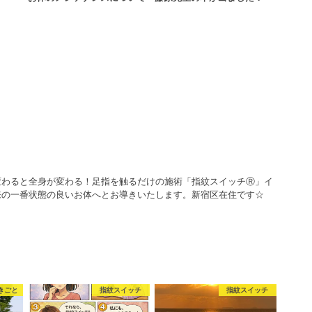
変わると全身が変わる！足指を触るだけの施術「指紋スイッチⓇ」イ
来の一番状態の良いお体へとお導きいたします。新宿区在住です☆
きごと
指紋スイッチ
指紋スイッチ