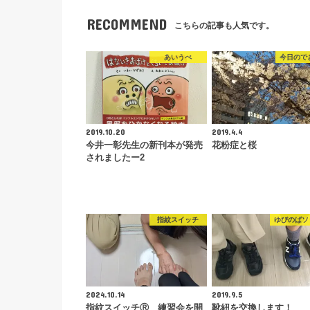
RECOMMEND
こちらの記事も人気です。
あいうべ
今日ので
2019.10.20
2019.4.4
今井一彰先生の新刊本が発売
花粉症と桜
されましたー2
指紋スイッチ
ゆびのばソ
2024.10.14
2019.9.5
指紋スイッチⓇ 練習会を開
靴紐を交換します！