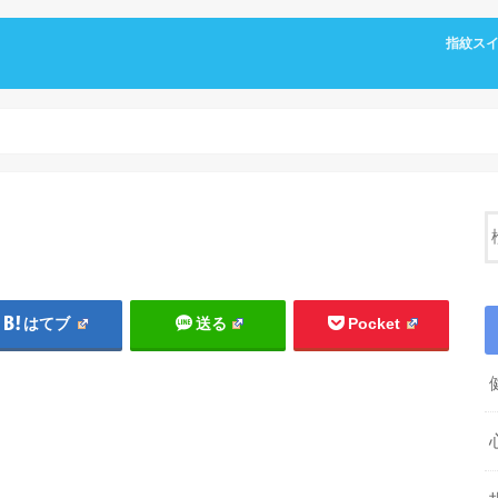
指紋ス
はてブ
送る
Pocket