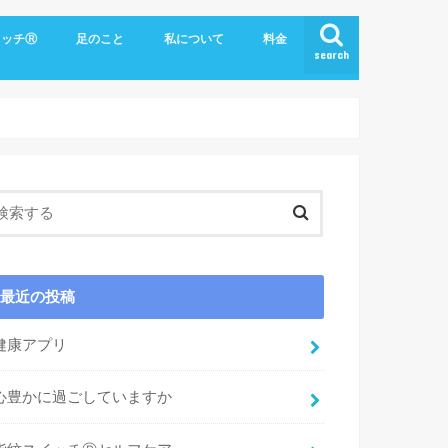
イッチⓇ
足のこと
私について
料金
search
最近の投稿
健康アプリ
心豊かに過ごしていますか