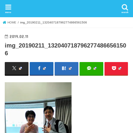
menu
search
HOME
img_20190211_1320407187962774866561506
2019.02.11
img_20190211_132040718796277486656150
6