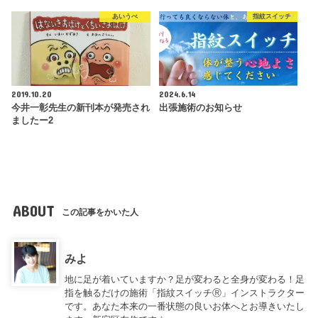
あいうべ
指紋スイッチ
2019.10.20
2024.6.14
今井一彰先生の新刊本が発売され
出張施術のお知らせ
ましたー2
ABOUT
この記事をかいた人
みよ
地に足が着いていますか？足が変わると全身が変わる！足
指を触るだけの施術「指紋スイッチⓇ」インストラクター
です。あなた本来の一番状態の良いお体へとお導きいたし