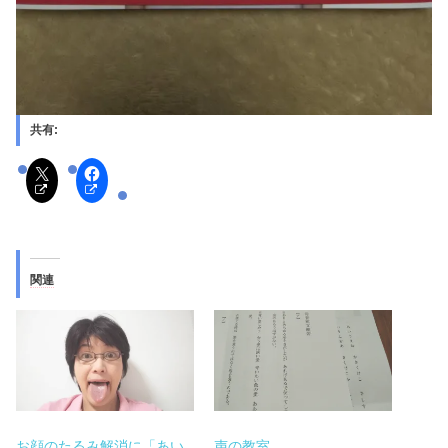
共有:
関連
お顔のたるみ解消に「あい
声の教室